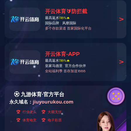
产品中心
PRODUCT CENTER
厨卫防水系统
工程防水系统
瓷砖铺贴系统
咨询热线
400-1628-211
地址：太原市迎泽区贵通大厦