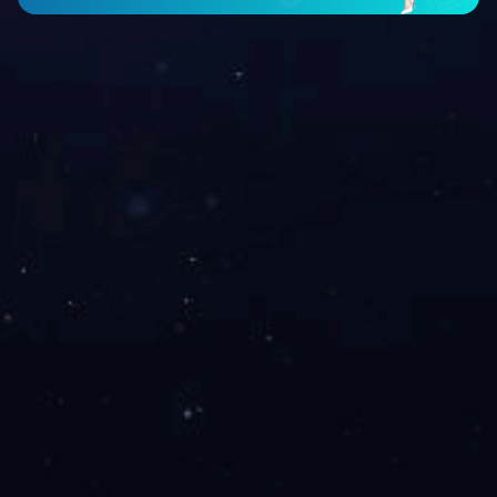
|
|
|
法律声明
投诉建议
全国经销网点
|
|
安全生产许可证
建筑业企业资质证书
排污许可证
版权所有：广州市九游（中国）建筑材料有限公司 Copyright www.bracefa
销售电话：400-1628-211 0351-6278311 020-31527071 客服QQ：84
制造商：广州九游（中国）建筑材料有限公司 太原市九游（中国）涂
晋公网安备 14010802080228号
kaiyun开云网页版
|
乐鱼在线注册_乐鱼(中国)
|
九游体育在线（中国）唯
一官方网站
|
米兰官方网页版
|
米兰网页版
|
世界杯网页版_世界杯
shijiebei(中国)
|
华体会平台
|
od官方网站
|
mk官方网站_MK（中国）一
站式服务官网
|