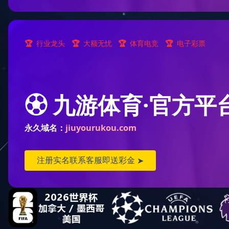
产品中心
PRODUCT CENTER
厨卫防水系统
工程防水系统
瓷砖铺贴系统
咨询热线
400-1628-211
地址：太原市迎泽区贵通大厦