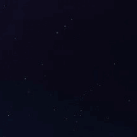
住宅小区
恒大绿洲防水工程案例
武
了解详情