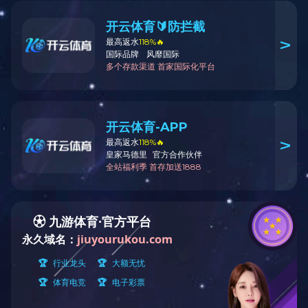
走进北斗-ABOUT
公司简介
华涂奖
PIC